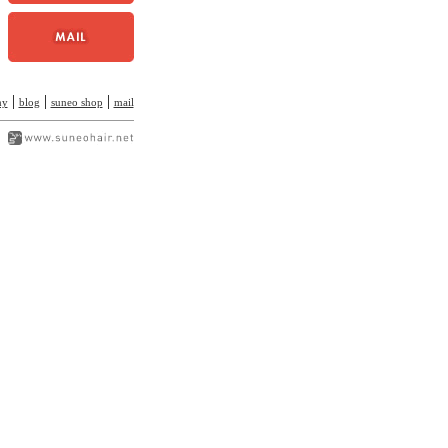
|
|
|
hy
blog
suneo shop
mail