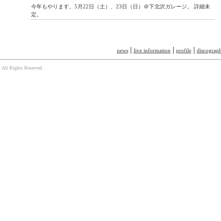
今年もやります。5月22日（土）、23日（日）＠下北沢ガレージ。 詳細未
定。
|
|
|
news
live information
profile
discograp
 All Rights Reserved.