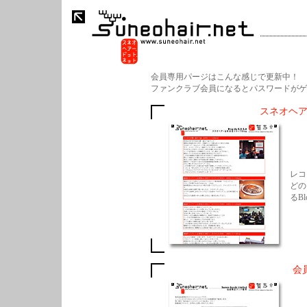
会員専用パージはこんな感じで更新中！
ファンクラブ会員になるとパスワードがゲ
スネオヘア
レコ
どの
るB
会