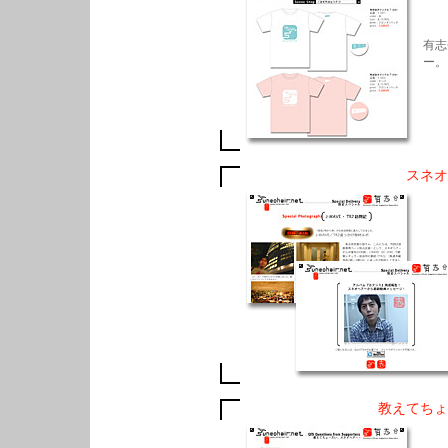
有志
ー。
スネオ
教えてちょ