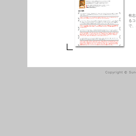
有志
るコ
で、