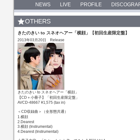
NEWS
LIVE
PROFILE
DISCOGRA
OTHERS
きたのきい to スネオヘアー「横顔」【初回生産限定盤】
2013年03月20日 Release
きたのきい to スネオヘアー「横顔」
【CD＋小冊子】「初回生産限定盤」
AVCD-48667 ¥1,575 (tax in)
＜CD収録曲＞（全形態共通）
1.横顔
2.Dearest
3.横顔 (Instrumental)
4.Dearest (Instrumental)