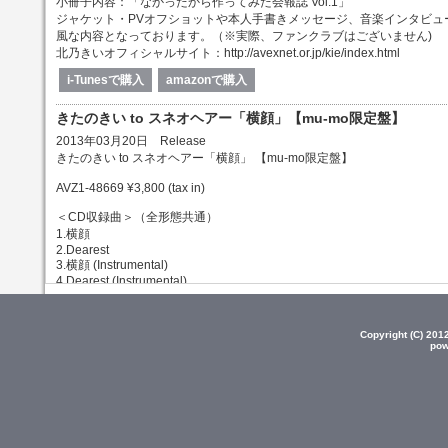
小冊子内容：「なかったから作ってみた会報誌 Vol.1」
ジャケット・PVオフショットや本人手書きメッセージ、音楽インタビュ
風な内容となっております。（※実際、ファンクラブはございません)
北乃きいオフィシャルサイト：http://avexnet.or.jp/kie/index.html
i-Tunesで購入
amazonで購入
きたのきい to スネオヘアー「横顔」【mu-mo限定盤】
2013年03月20日 Release
きたのきい to スネオヘアー「横顔」 【mu-mo限定盤】
AVZ1-48669 ¥3,800 (tax in)
＜CD収録曲＞（全形態共通）
1.横顔
2.Dearest
3.横顔 (Instrumental)
4.Dearest (Instrumental)
仕様・内容：
アナログレコードサイズ・特殊パッケージ
Copyright (C) 20
ピクチャーレーベル仕様
pow
B2ポスター（両面）、レコード立て付き。
北乃きいオフィシャルサイト：http://avexnet.or.jp/kie/index.html
i-Tunesで購入