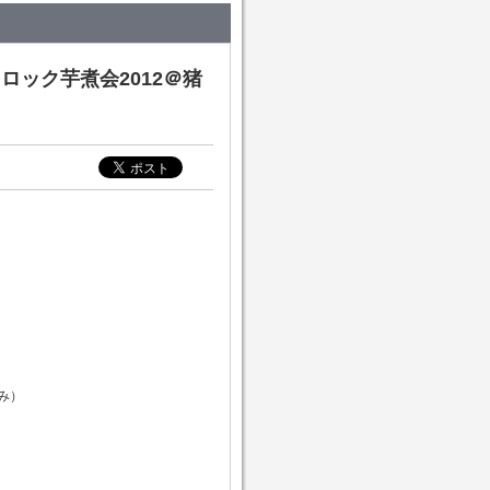
とロック芋煮会2012＠猪
）
のみ）