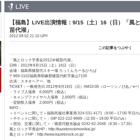
LIVE
【福島】LIVE出演情報：9/15（土）16（日）「風
苗代湖」
2012.09.02 21:10 UP!!
この記事をつぶやく
「風とロック芋煮会2012＠猪苗代湖」
日時：2012年9月15日（土）16日（日）
会場：福島県猪苗代スキー場 ろっくんろーるひろば
〒969-3102福島県耶麻郡猪苗代町字葉山7105
出演：スネオヘアー、他
TICKET：一般発売日 2012年8月19日（日）AM10:00（ローソン／ぴあ／e+
・ライブ入場券 6,000円（税込）
・キャンプファイヤー入場券 2,000円（税込）
・翌朝祭入場券 2,000円（税込）
INFO：
＜イベントに関して＞福島民報社事業局 024-531-4171（9:00～17:00 平日
＜チケットに関して＞：GIP 022-222-9999（11:00～19:00 平日のみ）
＜宿泊、交通に関して＞：猪苗代観光協会 0242-62-2048（8:30～17:30）
風とロック芋煮会HP：
http://kazetorockimonikai.jp/
風とロックHP：
http://www.kazetorock.co.jp/