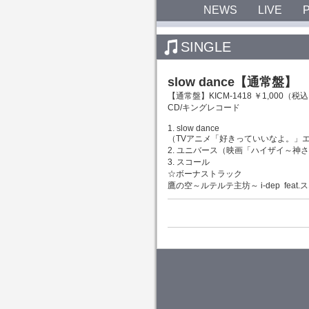
NEWS
LIVE
SINGLE
slow dance【通常盤】
【通常盤】KICM-1418 ￥1,000（税
CD/キングレコード
1. slow dance
（TVアニメ「好きっていいなよ。」
2. ユニバース（映画「ハイザイ～神
3. スコール
☆ボーナストラック
鷹の空～ルテルテ主坊～ i-dep feat