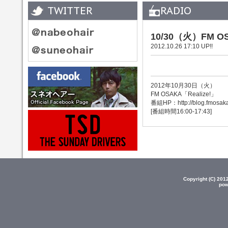
TWITTER
RADIO
10/30（火）FM 
2012.10.26 17:10 UP!!
2012年10月30日（火）
FM OSAKA「Realize!」
番組HP：http://blog.fmosaka.
[番組時間16:00-17:43]
Copyright (C) 20
pow