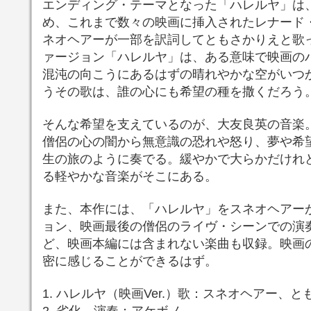
エンディング・テーマとなった「ハレルヤ」は
め、これまで数々の映画に挿入されたレナード
ネオヘアーが一部を訳詞してともさかりえと歌
ァージョン「ハレルヤ」は、ある意味で映画の
混沌の向こうにあるはずの晴れやかな空がいつ
うその歌は、誰の心にも希望の種を撒くだろう
そんな希望を支えているのが、大友良英の音楽
僧侶の心の闇から無意識の恐れや怒り、夢や希
生の旅のように奏でる。緩やかで大らかだけれ
る軽やかな音楽がそこにある。
また、本作には、「ハレルヤ」をスネオヘアー
ョン、映画最後の僧侶のライヴ・シーンでの演
ど、映画本編には含まれない楽曲も収録。映画
密に感じることができるはず。
1. ハレルヤ（映画Ver.）歌：スネオヘアー、
2. 劣化 演奏：アケボノ