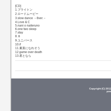
[CD]
1.ブライトン
2.ロードムービー
3.slow dance －8ver.－
4.Love & C
5.nani o naiteruno
6.one two sleep
7.stay
8.８
9.ユニバース
10.if
11.素直になれそう
12.game over death
13.君となら
Copyright (C) 20
pow