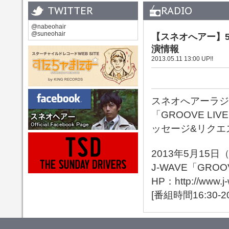
TWITTER
RADIO
@nabeohair
@suneohair
【スネオへアー】5/
演情報
2013.05.11 13:00 UP!!
スネオへアーラジ
「GROOVE L
ッセージ&リクエ
2013年5月15日
J-WAVE「GROOV
HP：
http://www.j
[番組時間16:30-20