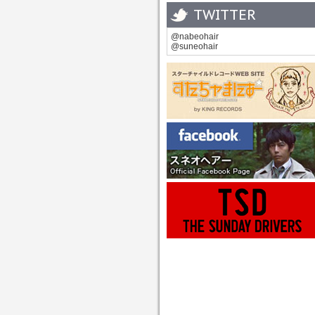
TWITTER
@nabeohair
@suneohair