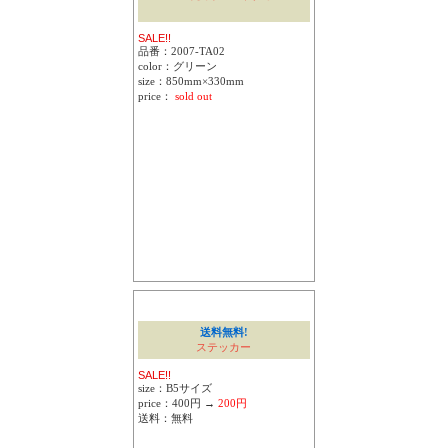
SALE!!
品番：2007-TA02
color：グリーン
size：850mm×330mm
price：
sold out
送料無料!
ステッカー
SALE!!
size：B5サイズ
price：400円 →
200円
送料：無料