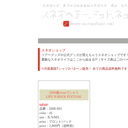
スネオショップ
ツアーグッズや公式グッズが買えちゃうスネオショップです
素敵なスネオライフはここから始まる!?（サイズ表はこのペ
※月面着陸Tシャツ2パターン販売！ 全ての商品送料無料です
2008夏event Tシャツ
LIFE IS ROCK FESTIVAL
NEW!!
品番：2008-003
color：白
size：JL/S/M/L
print：フロント/バック
price：2,800円（送料別）