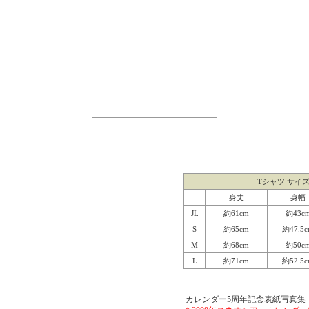
Tシャツ サイ
身丈
身幅
JL
約61cm
約43c
S
約65cm
約47.5
M
約68cm
約50c
L
約71cm
約52.5
カレンダー5周年記念表紙写真集（C