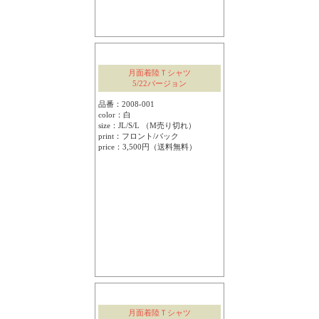
月面着陸Ｔシャツ
5/22バージョン
品番：2008-001
color：白
size：JL/S/L （M売り切れ）
print：フロント/バック
price：3,500円（送料無料）
月面着陸Ｔシャツ