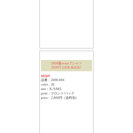
2008夏event Tシャツ
DON'T LICK ROCK!
NEW!!
品番：2008-004
color：白
size：JL/S/M/L
print：フロント/バック
price：2,800円（送料別）